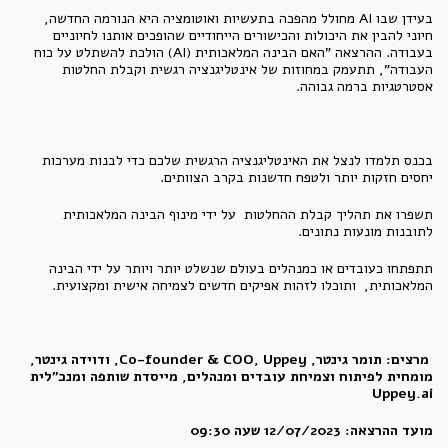
בעידן שבו AI מחולל מהפכה בתעשיות ואוטומציה היא הנורמה החדשה,
חיוני להבין את היכולות והכישורים הייחודיים שהופכים אותנו לחיוניים
בעבודה. ההרצאה "האם הבינה המלאכותית (AI) הולכת להשתלט על כוח
העבודה", תתעמק במחוזות של אינטליגנציה רגשית וקבלת החלטות
אסטרטגיות ברמה גבוהה.
בכנס תלמדו לנצל את האינטליגנציה הרגשית שלכם כדי לבנות מערכות
יחסים חזקות יותר ולטפח חדשנות בקרב הצוותים.
תשפרו את תהליך קבלת ההחלטות על ידי מינוף הבינה המלאכותית
לתובנות מונעות נתונים.
תתפתחו כעובדים או כמנהלים בעולם שנשלט יותר ויותר על ידי הבינה
המלאכותית, ותוכלו לזהות אפיקים חדשים לצמיחה אישית ומקצועית.
מרצים: תומר גינטר, Co-founder & COO, Uppey, ודוידה גינטר,
מומחית לפיתוח וצמיחת עובדים ומנהלים, מייסדת שותפה ומנכ"לית
Uppey.ai
מועד ההרצאה: 12/07/2023 שעה 09:30