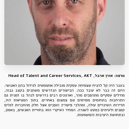
מרצה: אורן ארבל, Head of Talent and Career Services, AKT
בעבר היה קל להניח שצמיחה עסקית מובילה אוטומטית לגידול בהון האנושי.
היום זה כבר לא עובד ככה. הכישורים הנדרשים משתנים בקצב גבוה,
מודלים עסקיים מתהפכים מהר, וארגונים רבים נדרשים לנהל בו זמנית גם
התרחבות בתחומים מסוימים וגם צמצום באחרים. בתוך המציאות הזו,
תדירות השינויים עולה, ומהלכי פיטורין הופכים אצל חלק מהחברות לגלים
קטנים ולעיתים כמעט לשגרה. המחיר העיקרי הוא בחוויית האנשים, באמון,
ובתחושת היציבות והמשמעות.