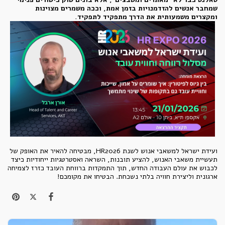
שמחבר אנשים להזדמנויות בזמן אמת, וככה משמרים מצוינות
ומקצרים משמעותית את הדרך מתפקיד לתפקיד.
ועידת ישראל למשאבי אנוש לשנת HR2026, מבטיחה להאיר את האופק של
תעשיית משאבי האנוש, להציע תובנות, השראה ואסטרטגיות ייחודיות כיצד
לכבוש את עולם העבודה החדש, תוך התמקדות ברווחת העובד כזרז לצמיחה
ארגונית וליצירת חוויה בלתי נשכחת. הבטיחו את מקומכם!