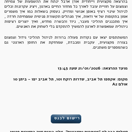
בהרצאה מקצועית וייחודית אורן ארבל ינתח את ההשפעות של צמיחה
וצמצום על חוויית עובד לאורך כל מחזור החיים בארגון, ויציג עקרונות וכלים
לניהול שינוי רציף באופן אנושי ומדויק. נעסוק בשאלות כמו איך משמרים
אמון בתקופות של אי ודאות, איך מנהלים תקשורת פנימית שמפחיתה חרדה ,
איך מתכננים תהליכי מעבר, ניוד והכשרה מחדש, ואיך יוצרים רציפות
ניהולית שמאפשרת לארגון להמשיך להתקדם בלי לשחוק את האנשים.
המשתתפים יצאו עם נקודות פעולה ברורות לניהול תהליכי גידול וצמצום
בצורה מקצועית, עקבית ומכבדת, שמחזקת את החוסן הארגוני גם
כשהמספרים משתנים.
מועד ההרצאה: 21/01/2026 שעה 13:45
מקום: אקספו תל אביב, שדרות רוקח 101, תל אביב יפו - ביתן 10
אולם A2
טאלנט כבר לא “מאתרים ומשבצים”, אלא בונים שוק כישורים פנימי