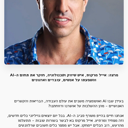
מרצה: אייל מרקוס, איש שיווק וטכנולוגיה, חוקר את תחום ה-AI
והשפעתו על אנשים, עובדים וארגונים
בעידן שבו AI ואוטומציה משנים את עולם העבודה, הבריאות והקשרים
האנושיים - מהן ההשלכות על אושרנו ורווחתנו?
אנחנו חיים בהייפ מטורף סביב ה-AI. בכל יום יוצאים גזיליוני כלים חדשים,
וזה מפחיד ומרתיע. אייל מרקוס בא לבשר בשורות טובות - תתעלמו
מהרעש, רוב הכלים יימחקו. אבל יש מספר כלים חשובים שרלוונטים