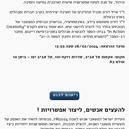
וניהול, על מנת לפתח אסטרטגיה אישית וארגונית גמישה וחסינה.
ד"ר אייל דורון מוביל תהליכים של חשיבה יצירתית בקרב חברות ומנהלים
בארץ ובעולם.
ד"ר דורון משתמש בידע, באינטואיציה, בכישרון ובניסיון המצטבר של
הנוכחים בחדר כדי להגיע להישגי שיא. הוא עומד בראש הקורס "Creativity
in Action" בבית-הספר להכשרת מנהלים באוניברסיטת רייכמן. מחבר
רב-המכר "להמציא מחדש: הורות וחינוך המאה ה-21"
מועד ההרצאה: 26/02/2024 שעה 13:55
מקום: אקספו תל אביב, שדרות רוקח 101, תל אביב יפו - ביתן 10
אולם A3
להעצים אנשים, ליצור אפשרויות !
וועידת ישראל למשאבי אנוש לשנת HR2024, מבטיחה להאיר את האופק של
תעשיית משאבי האנוש, להציע תובנות, השראה ואסטרטגיות ייחודיות כיצד
לכבוש את עולם העבודה החדש. הבטיחו את מקומכם!