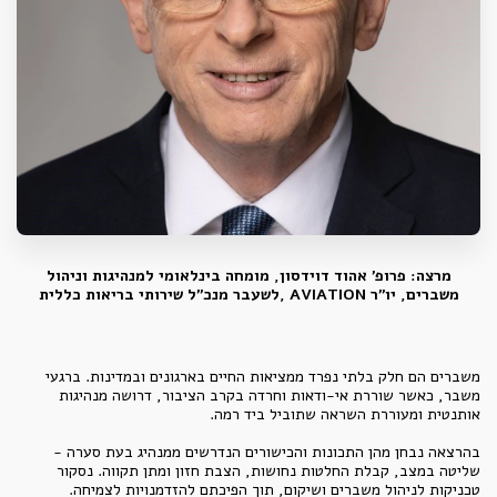
מרצה: פרופ' אהוד דוידסון, מומחה בינלאומי למנהיגות וניהול
משברים, יו"ר AVIATION ,לשעבר מנכ"ל שירותי בריאות כללית
משברים הם חלק בלתי נפרד ממציאות החיים בארגונים ובמדינות. ברגעי
משבר, כאשר שוררת אי-ודאות וחרדה בקרב הציבור, דרושה מנהיגות
אותנטית ומעוררת השראה שתוביל ביד רמה.
בהרצאה נבחן מהן התכונות והכישורים הנדרשים ממנהיג בעת סערה -
שליטה במצב, קבלת החלטות נחושות, הצבת חזון ומתן תקווה. נסקור
טכניקות לניהול משברים ושיקום, תוך הפיכתם להזדמנויות לצמיחה.