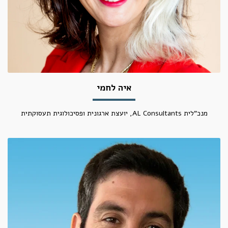
איה לחמי
מנכ"לית AL Consultants, יועצת ארגונית ופסיכולוגית תעסוקתית