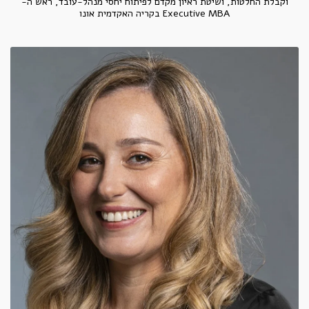
וקבלת החלטות, ושיטת ראיון מקדם לפיתוח יחסי מנהל-עובד, ראש ה-
Executive MBA בקריה האקדמית אונו