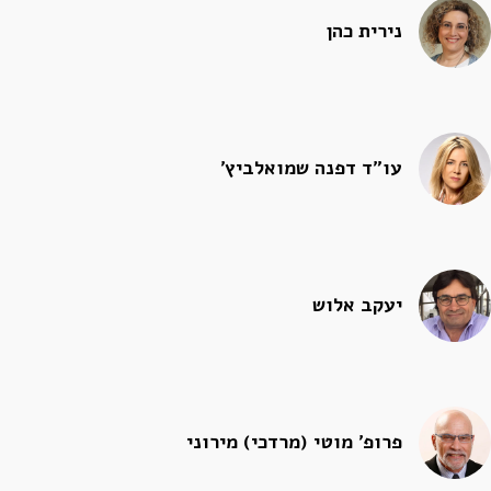
נירית כהן
עו"ד דפנה שמואלביץ'
יעקב אלוש
פרופ' מוטי (מרדכי) מירוני