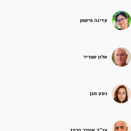
עדינה פישמן
אלון שפריר
נטע מגן
עו"ד אופיר הרפז