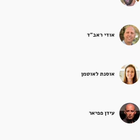
אודי ראב"ד
אוסנת לאוטמן
עידן פפיאר