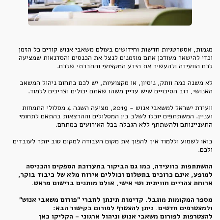
מגמות, אסטרטגיות חדשות וחידושים בעולם משאבי אנוש קורים כל הזמן
וכדי להישאר מעודכן אתם מוזמנים לנצל את הכנסים והסדנאות שמציעה
לכם הוועידה ולהעשיר את הידע המקצועי והחברתי שלכם.
לא משנה כמה וותק, ניסיון, או מקצועיות, יש לכם בתחום ניהול המשאב
האנושי, רוב הסיכויים שיש עדיין משהו שאתם יכולים וצריכים ללמוד.
וועידת ישראל למשאבי אנוש - 2019, מציעה השנה 4 מסלולי התמחות
ועניין. המשתתפים יוכלו לשלב בין המסלולים וההרצאות בהתאם לתחומי
התעניינותם ולהשתתף ללא הגבלה בכל האירועים במתחם.
בואו לשמוע וללמוד איך להפוך את מקום העבודה למקום טוב יותר לעובדים
ולכם.
ההשתתפות בוועידה, כמו גם הביקור בתערוכת הספקים והכניסה
למופע, אינם כרוכים בתשלום וכוללים אירוח מלא של כיבוד בוקר,
ארוחת צהריים חוויתית ושי אישי, אולם מותנים ברישום מראש.
מספר המקומות מוגבל. קדימות תינתן לחברי "פורום משאבי אנוש"
ולמצטרפים חדשים. ניתן להצטרף לפורום בקישור הבא:
להצטרפות לפורום משאבי אנוש וניהול ארגוני - הקליקו כאן